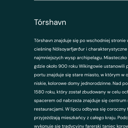
Tórshavn
Tórshavn znajduje się po wschodniej stronie
cieśninę Nólsoyarfjørður i charakterystyczne 
najmniejszych wysp archipelagu. Miasteczko
gdzie około 900 roku Wikingowie ustanowili 
portu znajduje się stare miasto, w którym w
niskie, kolorowe domy jednorodzinne. Nad port
1580 roku, który został zbudowany w celu oc
spacerem od nabrzeża znajduje się centrum m
restauracjami. W lipcu odbywa się coroczny f
przyjeżdżają mieszkańcy z całego kraju. Pod
wykonuje się tradycyjny farerski taniec kor