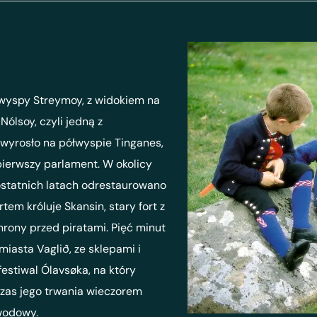
 wyspy Streymoy, z widokiem na
Nólsoy, czyli jedną z
 wyrosło na półwyspie Tinganes,
pierwszy parlament. W okolicy
 ostatnich latach odrestaurowano
em króluje Skansin, stary fort z
hrony przed piratami. Pięć minut
iasta Vaglið, ze sklepami i
estiwal Ólavsøka, na który
czas jego trwania wieczorem
owodowy.