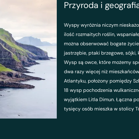
Przyroda i geogra
Wyspy wyróżnia niczym nieskażon
ilość rozmaitych roślin, wspaniałe
można obserwować bogate życie 
jastrzębie, ptaki brzegowe, sójki
Wysp są owce, które możemy spot
dwa razy więcej niż mieszkańcó
Atlantyku, położony pomiędzy Szko
18 wysp pochodzenia wulkaniczneg
wyjątkiem Litla Dimun. Łączna p
tysięcy osób mieszka w stolicy T