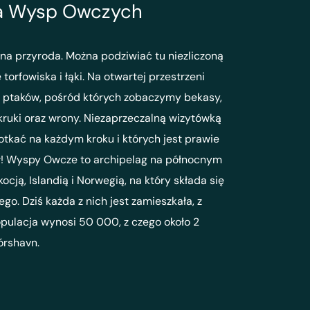
fia Wysp Owczych
a przyroda. Można podziwiać tu niezliczoną
 torfowiska i łąki. Na otwartej przestrzeni
ptaków, pośród których zobaczymy bekasy,
, kruki oraz wrony. Niezaprzeczalną wizytówką
kać na każdym kroku i których jest prawie
w! Wyspy Owcze to archipelag na północnym
cją, Islandią i Norwegią, na który składa się
o. Dziś każda z nich jest zamieszkała, z
opulacja wynosi 50 000, z czego około 2
órshavn.