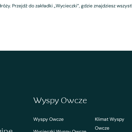
róży. Przejdź do zakładki „Wycieczki”, gdzie znajdziesz wszys
Wyspy Owcze
Wyspy Owcze
Klimat Wyspy
Owcze
yjne
Wycieczki Wyspy Owcze