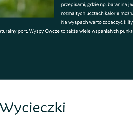
przepisami, gdzie np. baranina j
rozmaitych ucztach kalorie można
Na wyspach warto zobaczyć klif
aturalny port. Wyspy Owcze to także wiele wspaniałych punk
Wycieczki