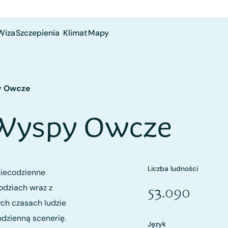
Wiza
Szczepienia
Klimat
Mapy
 Owcze
 Wyspy Owcze
Liczba ludności
niecodzienne
odziach wraz z
53.090
ch czasach ludzie
odzienną scenerię.
Język