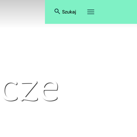
Szukaj
cze