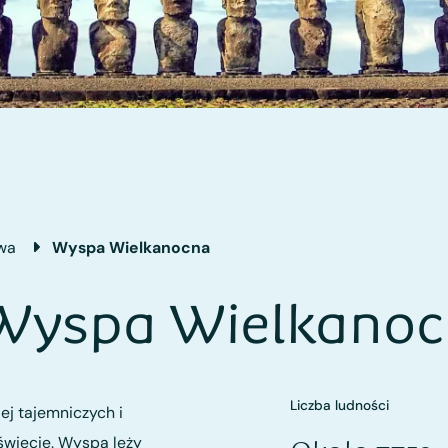
wa
Wyspa Wielkanocna
 Wyspa Wielkano
Liczba ludności
ej tajemniczych i
świecie. Wyspa leży