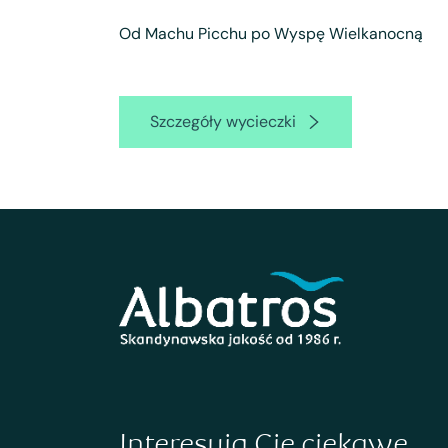
Od Machu Picchu po Wyspę Wielkanocną
Szczegóły wycieczki
Interesują Cię ciekawe