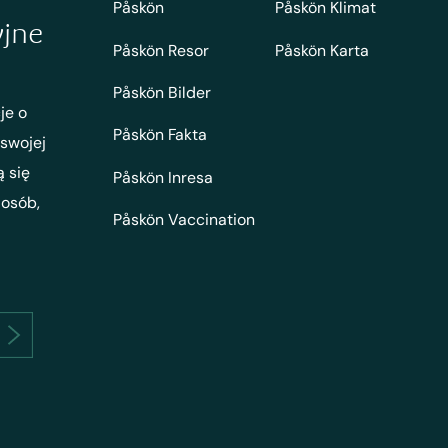
Påskön
Påskön Klimat
yjne
Påskön Resor
Påskön Karta
Påskön Bilder
je o
Påskön Fakta
 swojej
ą się
Påskön Inresa
 osób,
Påskön Vaccination