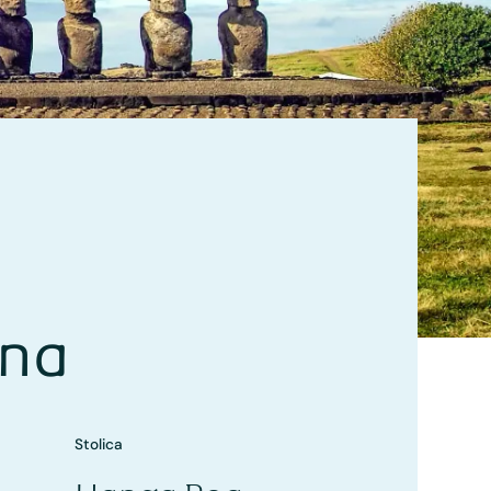
cna
Stolica