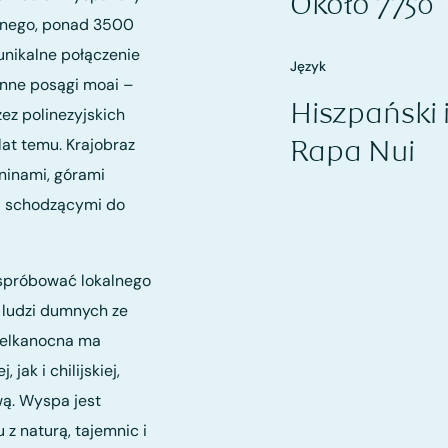
Około 7750
jnego, ponad 3500
unikalne połączenie
Język
słynne posągi moai –
Hiszpański 
ez polinezyjskich
at temu. Krajobraz
Rapa Nui
ninami, górami
mi schodzącymi do
spróbować lokalnego
 ludzi dumnych ze
ielkanocna ma
jak i chilijskiej,
ą. Wyspa jest
z naturą, tajemnic i