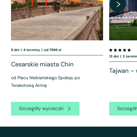
9 dni
|
4 terminy
|
od 7998 zł
13 dni
|
3 termi
Cesarskie miasta Chin
Tajwan –
od Placu Niebiańskiego Spokoju po
Terakotową Armię
Szczegóły wycieczki
Szczegół