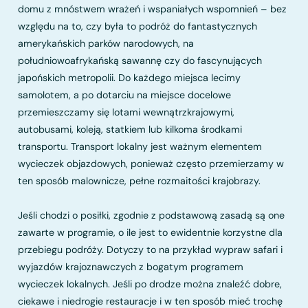
domu z mnóstwem wrażeń i wspaniałych wspomnień – bez
względu na to, czy była to podróż do fantastycznych
amerykańskich parków narodowych, na
południowoafrykańską sawannę czy do fascynujących
japońskich metropolii. Do każdego miejsca lecimy
samolotem, a po dotarciu na miejsce docelowe
przemieszczamy się lotami wewnątrzkrajowymi,
autobusami, koleją, statkiem lub kilkoma środkami
transportu. Transport lokalny jest ważnym elementem
wycieczek objazdowych, ponieważ często przemierzamy w
ten sposób malownicze, pełne rozmaitości krajobrazy.
Jeśli chodzi o posiłki, zgodnie z podstawową zasadą są one
zawarte w programie, o ile jest to ewidentnie korzystne dla
przebiegu podróży. Dotyczy to na przykład wypraw safari i
wyjazdów krajoznawczych z bogatym programem
wycieczek lokalnych. Jeśli po drodze można znaleźć dobre,
ciekawe i niedrogie restauracje i w ten sposób mieć trochę