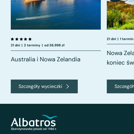
21 dni
|
1 termin
21 dni
|
2 terminy
|
od 36.998 zł
Nowa Zel
Australia i Nowa Zelandia
koniec św
Szczegóły wycieczki
Szczegół