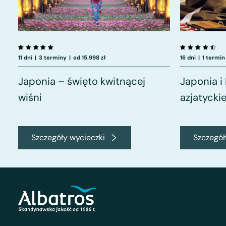
11 dni
|
3 terminy
|
od 15.998 zł
16 dni
|
1 termin
Japonia – święto kwitnącej
Japonia i
wiśni
azjatycki
Szczegóły wycieczki
Szczegół