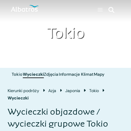
Tokio
Tokio
Wycieczki
Zdjęcia
Informacje
Klimat
Mapy
Kierunki podróży
Azja
Japonia
Tokio
Wycieczki
Wycieczki objazdowe /
wycieczki grupowe Tokio