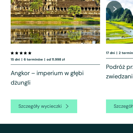
17 dni
|
2 termi
15 dni
|
6 terminów
|
od 11.998 zł
Podróż p
Angkor – imperium w głębi
zwiedzanie
dżungli
Szczegóły wycieczki
Szczegół