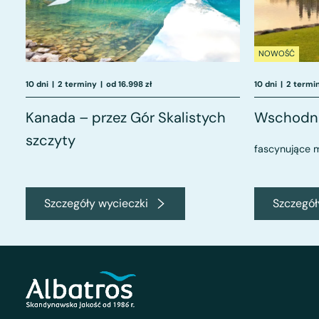
NOWOŚĆ
10 dni
|
2 terminy
|
od 16.998 zł
10 dni
|
2 termi
Kanada – przez Gór Skalistych
Wschodni
szczyty
fascynujące m
Szczegóły wycieczki
Szczegół