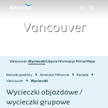
Vancouver
Vancouver
Wycieczki
Zdjęcia
Informacje
Klimat
Mapy
Kierunki podróży
Ameryka Północna
Kanada
Vancouver
Wycieczki
Wycieczki objazdowe /
wycieczki grupowe