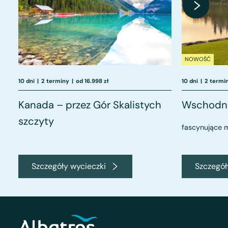
NOWOŚĆ
10 dni
|
2 terminy
|
od 16.998 zł
10 dni
|
2 termi
Kanada – przez Gór Skalistych
Wschodni
szczyty
fascynujące m
Szczegóły wycieczki
Szczegół