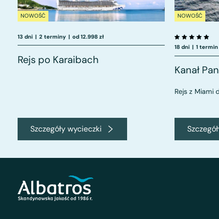
NOWOŚĆ
NOWOŚĆ
13 dni
|
2 terminy
|
od 12.998 zł
18 dni
|
1 termin
Rejs po Karaibach
Kanał Pa
Rejs z Miami 
Szczegóły wycieczki
Szczegół