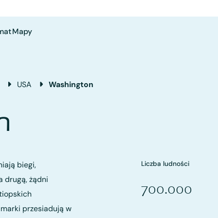
mat
Mapy
USA
Washington
n
Liczba ludności
iają biegi,
a drugą, żądni
700.000
tiopskich
 marki przesiadują w