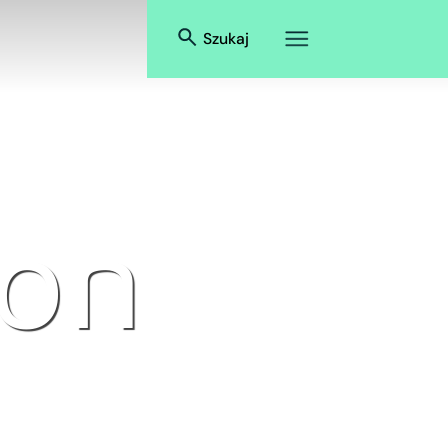
Szukaj
on