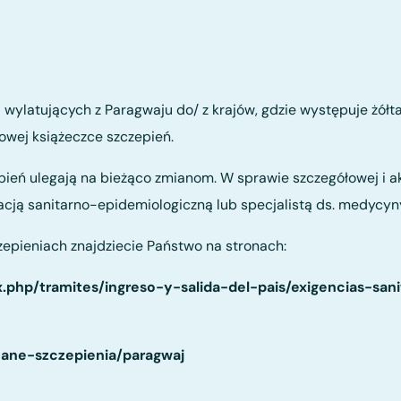
wylatujących z Paragwaju do/ z krajów, gdzie występuje żółt
wej książeczce szczepień.
ień ulegają na bieżąco zmianom. W sprawie szczegółowej i ak
cją sanitarno-epidemiologiczną lub specjalistą ds. medycyny
epieniach znajdziecie Państwo na stronach:
.php/tramites/ingreso-y-salida-del-pais/exigencias-san
cane-szczepienia/paragwaj