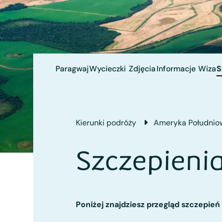
Paragwaj
Wycieczki
Zdjęcia
Informacje
Wiza
S
Kierunki podróży
Ameryka Południo
Szczepieni
Poniżej znajdziesz przegląd szczepie