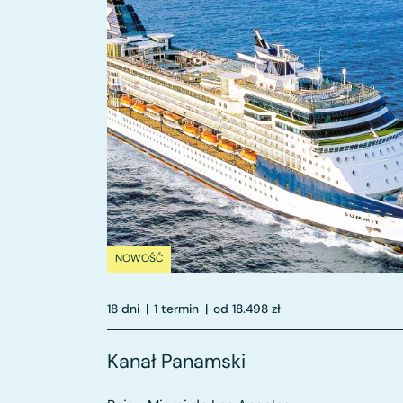
NOWOŚĆ
18 dni
|
1 termin
|
od 18.498 zł
Kanał Panamski