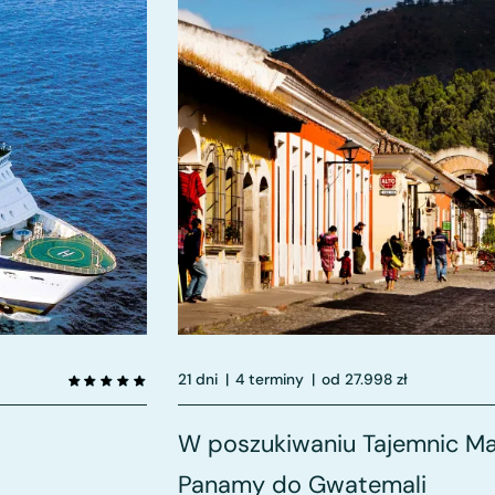
21 dni
|
4 terminy
|
od 27.998 zł
W poszukiwaniu Tajemnic M
Panamy do Gwatemali