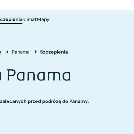
czepienia
Klimat
Mapy
a
Panama
Szczepienia
ia Panama
ń zalecanych przed podróżą do Panamy
.