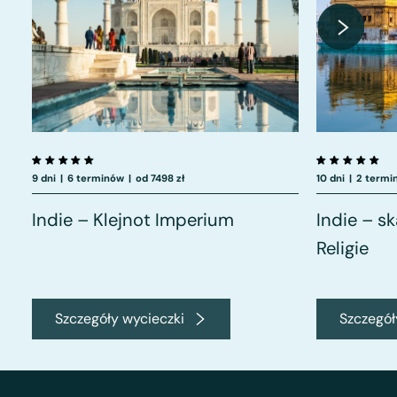
9 dni
|
6 terminów
|
od 7498 zł
10 dni
|
2 termi
Indie – Klejnot Imperium
Indie – sk
Religie
Szczegóły wycieczki
Szczegół