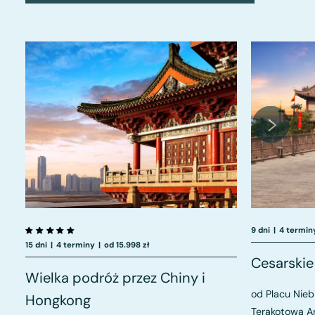
9 dni
|
4 termin
15 dni
|
4 terminy
|
od 15.998 zł
Cesarskie
Wielka podróż przez Chiny i
od Placu Nieb
Hongkong
Terakotową A