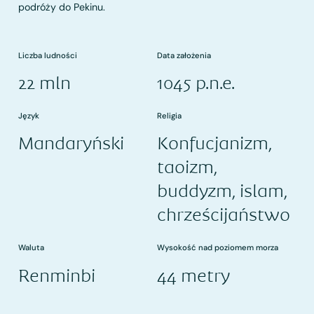
podróży do Pekinu.
Liczba ludności
Data założenia
22 mln
1045 p.n.e.
Język
Religia
Mandaryński
Konfucjanizm,
taoizm,
buddyzm, islam,
chrześcijaństwo
Waluta
Wysokość nad poziomem morza
Renminbi
44 metry