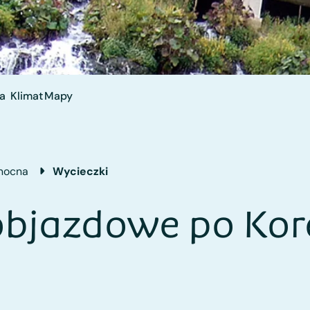
a
Klimat
Mapy
łnocna
Wycieczki
objazdowe po Kor