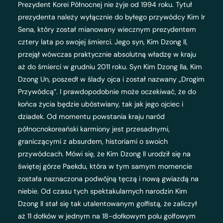
Prezydent Korei Północnej nie żyje od 1994 roku. Tytuł
prezydenta należy wyłącznie do byłego przywódcy Kim Ir
Sena, który został mianowany wiecznym prezydentem
cztery lata po swojej śmierci. Jego syn, Kim Dzong Il,
przejął wówczas praktycznie absolutną władzę w kraju
aż do śmierci w grudniu 2011 roku. Syn Kim Dzong Ila, Kim
Dzong Un, poszedł w ślady ojca i został nazwany „Drogim
Przywódcą”. I prawdopodobnie może oczekiwać, że do
końca życia będzie ubóstwiany, tak jak jego ojciec i
dziadek. Od momentu powstania kraju naród
północnokoreański karmiony jest przesadnymi,
graniczącymi z absurdem, historiami o swoich
przywódcach. Mówi się, że Kim Dzong Il urodził się na
świętej górze Paekdu, która w tym samym momencie
została naznaczona podwójną tęczą i nową gwiazdą na
niebie. Od czasu tych spektakularnych narodzin Kim
Dzong Il stał się tak utalentowanym golfistą, że zaliczył
aż 11 dołków w jednym na 18-dołkowym polu golfowym