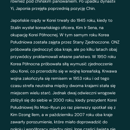
również pod chińskim panowaniem. Po upadku dynastii
Yi, Japonia przejęła poprzednią pozycję Chin.
Japońskie rządy w Korei trwały do ​​1945 roku, kiedy to
Stalin wysłał koreańskiego oficera, Kim Ir Sena, na
okupację Korei Północnej. W tym samym roku Korea
Południowa została zajęta przez Stany Zjednoczone. ONZ
próbowała zjednoczyć oba kraje, ale po kilku latach obaj
przywódcy proklamowali własne państwo. W 1950 roku
Korea Północna próbowała siłą wymusić zjednoczenie
obu Korei, co przerodziło się w wojnę koreańską. Krwawa
wojna zakończyła się remisem w 1953 roku i od tego
czasu strefa neutralna między dwoma krajami stała się
miejscem wielu starć. Jednak dwaj odwieczni wrogowie
zbliżyli się do siebie w 2000 roku, kiedy prezydent Korei
Południowej Ro Moo-Ryun po raz pierwszy spotkał się z
Kim Dzong Ilem, a w październiku 2007 roku oba kraje
zawarły porozumienie, które miało doprowadzić do
pokoju i współpracy między nimi. Inne części świata nie