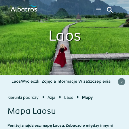
Laos
Laos
Wycieczki
Zdjęcia
Informacje
Wiza
Szczepienia
Kierunki podróży
Azja
Laos
Mapy
Mapa Laosu
Poniżej znajdziesz mapę Laosu. Zobaczcie między innymi