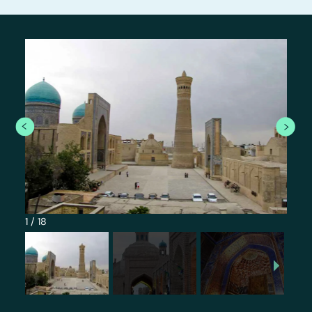
1
/
18