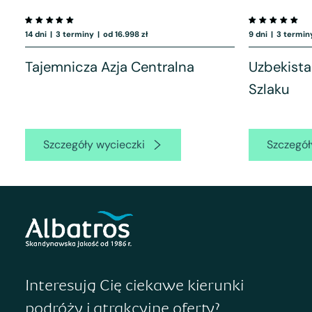
14 dni
|
3 terminy
|
od 16.998 zł
9 dni
|
3 termin
Tajemnicza Azja Centralna
Uzbekist
Szlaku
Szczegóły wycieczki
Szczegół
Interesują Cię ciekawe kierunki
podróży i atrakcyjne oferty?