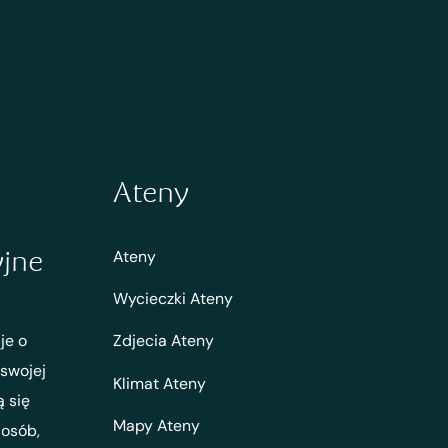
Ateny
yjne
Ateny
Wycieczki Ateny
je o
Zdjecia Ateny
 swojej
Klimat Ateny
ą się
Mapy Ateny
 osób,