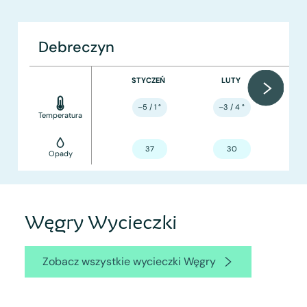
Debreczyn
STYCZEŃ
LUTY
–5 / 1
°
–3 / 4
°
Temperatura
37
30
Opady
Węgry Wycieczki
Zobacz wszystkie wycieczki Węgry