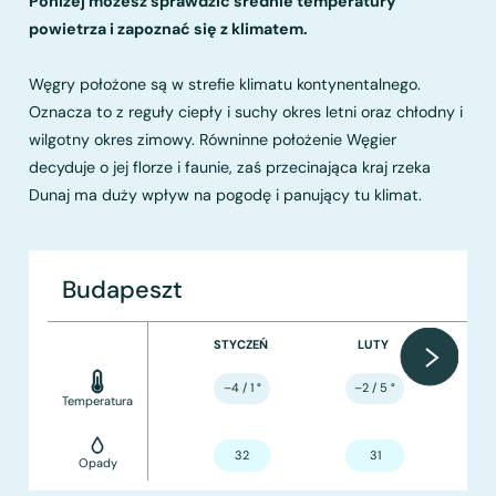
Poniżej możesz sprawdzić średnie temperatury
powietrza i zapoznać się z klimatem.
Węgry położone są w strefie klimatu kontynentalnego.
Oznacza to z reguły ciepły i suchy okres letni oraz chłodny i
wilgotny okres zimowy. Równinne położenie Węgier
decyduje o jej florze i faunie, zaś przecinająca kraj rzeka
Dunaj ma duży wpływ na pogodę i panujący tu klimat.
Budapeszt
STYCZEŃ
LUTY
–4 / 1
°
–2 / 5
°
Temperatura
32
31
Opady