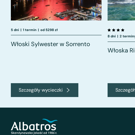
5 dni
|
1 termin
|
od 5298 zł
8 dni
|
2 termin
Włoski Sylwester w Sorrento
Włoska Ri
Szczegóły wycieczki
Szczegół