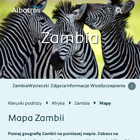
Zambia
Zambia
Wycieczki
Zdjęcia
Informacje
Wiza
Szczepienia
Kierunki podróży
Afryka
Zambia
Mapy
Mapa Zambii
Poznaj geografię Zambii na poniższej mapie. Zobacz na