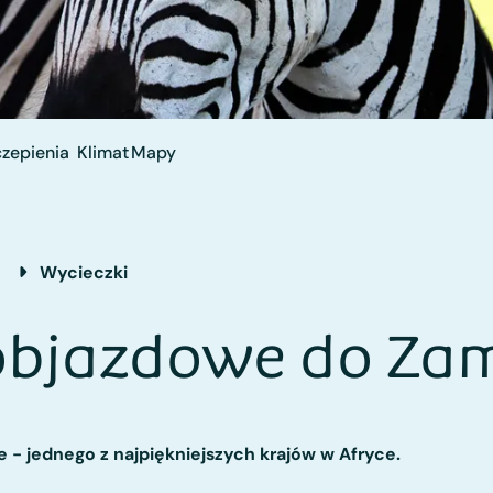
zepienia
Klimat
Mapy
a
Wycieczki
objazdowe do Zam
 jednego z najpiękniejszych krajów w Afryce.