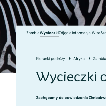
Zambia
Wycieczki
Zdjęcia
Informacje
Wiza
Szc
Kierunki podróży
Afryka
Zambi
Wycieczki 
Zachęcamy do odwiedzenia Zimbabwe -