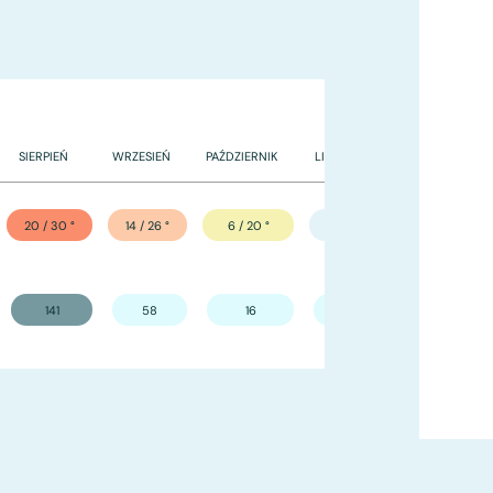
SIERPIEŃ
WRZESIEŃ
PAŹDZIERNIK
LISTOPAD
GRUDZIEŃ
20 / 30
°
14 / 26
°
6 / 20
°
-2 / 10
°
-8 / 3
°
141
58
16
11
3