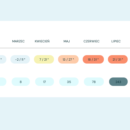
MARZEC
KWIECIEŃ
MAJ
CZERWIEC
LIPIEC
°
-2 / 11
°
7 / 21
°
13 / 27
°
18 / 31
°
21 / 31
°
8
17
35
78
243