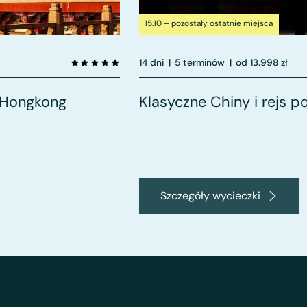
15.10 – pozostały ostatnie miejsca
14 dni
|
5 terminów
|
od 13.998 zł
i Hongkong
Klasyczne Chiny i rejs p
Szczegóły wycieczki