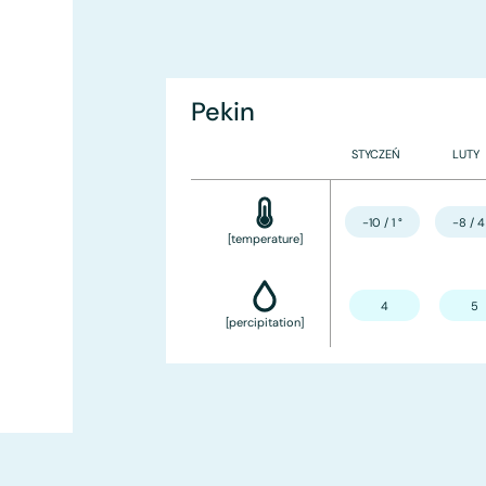
Pekin
STYCZEŃ
LUTY
-10 / 1
°
-8 / 4
[temperature]
4
5
[percipitation]