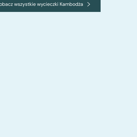
obacz wszystkie wycieczki Kambodża