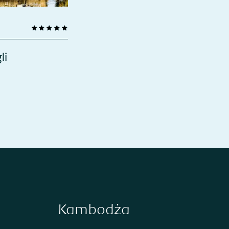
li
Kambodża