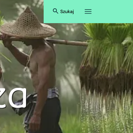
Szukaj
ża