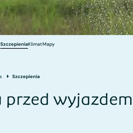
Szczepienia
Klimat
Mapy
a
Szczepienia
a przed wyjazdem