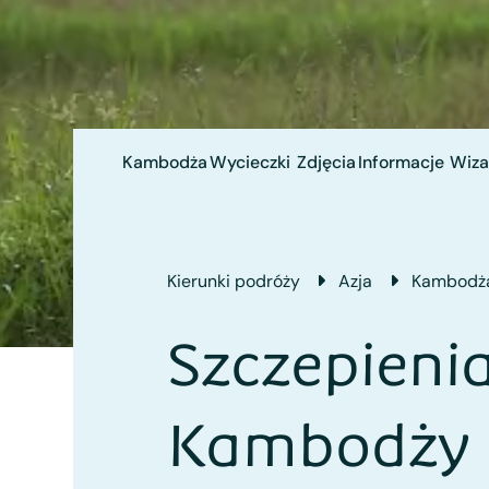
Kambodża
Wycieczki
Zdjęcia
Informacje
Wiza
Kierunki podróży
Azja
Kambodż
Szczepieni
Kambodży