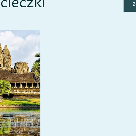
ieczki
Z