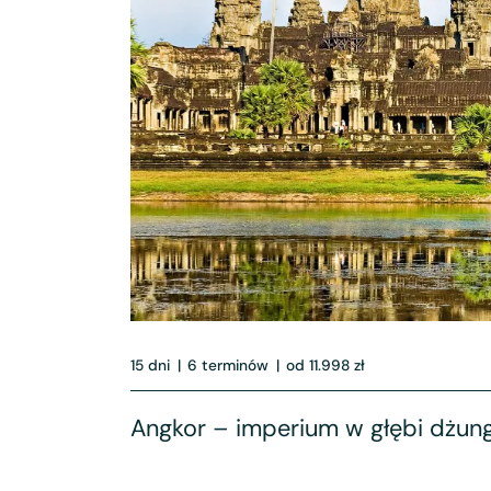
15 dni
|
6 terminów
|
od 11.998 zł
Angkor – imperium w głębi dżung