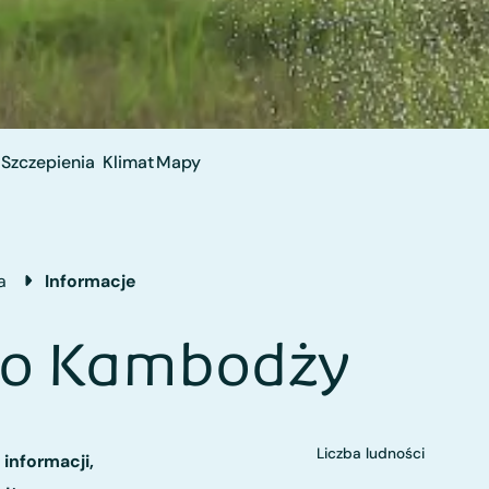
Szczepienia
Klimat
Mapy
a
Informacje
 o Kambodży
Liczba ludności
 informacji,