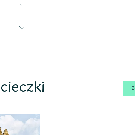
ieczki
Z