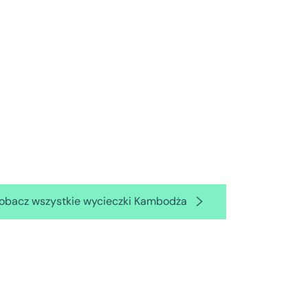
obacz wszystkie wycieczki Kambodża