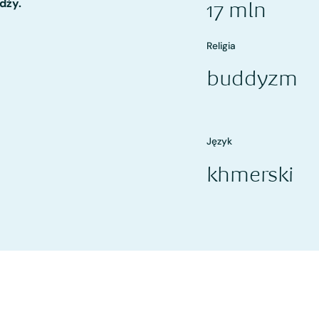
dży.
17 mln
Religia
buddyzm
Język
khmerski