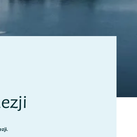
ezji
zji.