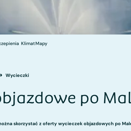
czepienia
Klimat
Mapy
Wycieczki
objazdowe po Mal
 można skorzystać z oferty wycieczek objazdowych po Male