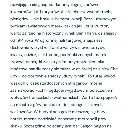
rozwijająca się gospodarka przyciągają zarówno
inwestorów, jak i turystów. A jeśli chcesz wydać trochę
pieniędzy – nie brakuje ku temu okazji. Poza luksusowymi
butikami światowych marek, takich jak Louis Vuitton,
warto zajrzeć na historyczny rynek Bến Thành, działający
od 1914 roku. W ogromnej hali targowej znajdziesz
dosłownie wszystko: świeże warzywa, owoce, ryby,
kwiaty, odzież, elektronikę, podróbki znanych marek i
typowe pamiątki z azjatyckim przymrużeniem oka.
Mnóstwo handlu toczy się także w chińskiej dzielnicy Chợ
Lớn – co dosłownie znaczy „duży rynek”. To tutaj, wśród
wąskich uliczek i zatłoczonych straganów, można
zasmakować kuchni będącej wyjątkowym połączeniem
wpływów francuskich i wietnamskich. Warto też spojrzeć
na miasto z góry udając się do jednego z licznych
wieżowców. W budynkach gdzie mieszczą się bary i
hotele, można podziwiać panoramę metropolii przy
drinku. Szczególnie polecany jest bar Saigon Saigon na