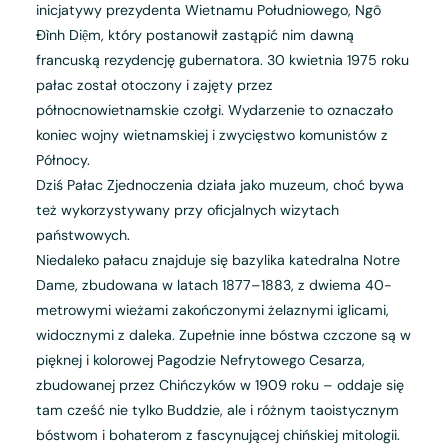
inicjatywy prezydenta Wietnamu Południowego, Ngô
Đình Diệm, który postanowił zastąpić nim dawną
francuską rezydencję gubernatora. 30 kwietnia 1975 roku
pałac został otoczony i zajęty przez
północnowietnamskie czołgi. Wydarzenie to oznaczało
koniec wojny wietnamskiej i zwycięstwo komunistów z
Północy.
Dziś Pałac Zjednoczenia działa jako muzeum, choć bywa
też wykorzystywany przy oficjalnych wizytach
państwowych.
Niedaleko pałacu znajduje się bazylika katedralna Notre
Dame, zbudowana w latach 1877–1883, z dwiema 40-
metrowymi wieżami zakończonymi żelaznymi iglicami,
widocznymi z daleka. Zupełnie inne bóstwa czczone są w
pięknej i kolorowej Pagodzie Nefrytowego Cesarza,
zbudowanej przez Chińczyków w 1909 roku – oddaje się
tam cześć nie tylko Buddzie, ale i różnym taoistycznym
bóstwom i bohaterom z fascynującej chińskiej mitologii.