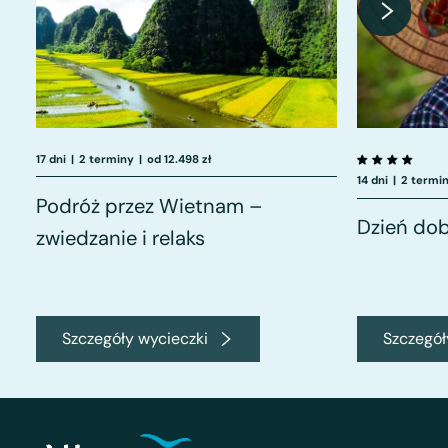
17 dni
|
2 terminy
|
od 12.498 zł
14 dni
|
2 termi
Podróż przez Wietnam –
Dzień do
zwiedzanie i relaks
Szczegóły wycieczki
Szczegół