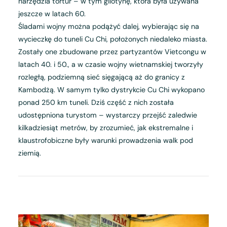
narzędzia tortur – w tym gilotynę, która była używana
jeszcze w latach 60.
Śladami wojny można podążyć dalej, wybierając się na
wycieczkę do tuneli Cu Chi, położonych niedaleko miasta.
Zostały one zbudowane przez partyzantów Vietcongu w
latach 40. i 50., a w czasie wojny wietnamskiej tworzyły
rozległą, podziemną sieć sięgającą aż do granicy z
Kambodżą. W samym tylko dystrykcie Cu Chi wykopano
ponad 250 km tuneli. Dziś część z nich została
udostępniona turystom – wystarczy przejść zaledwie
kilkadziesiąt metrów, by zrozumieć, jak ekstremalne i
klaustrofobiczne były warunki prowadzenia walk pod
ziemią.