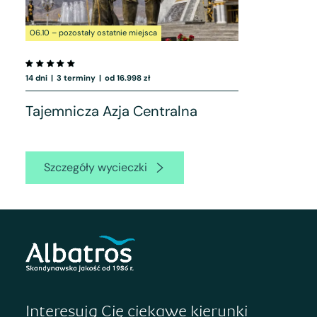
06.10 – pozostały ostatnie miejsca
14 dni
|
3 terminy
|
od 16.998 zł
Tajemnicza Azja Centralna
Szczegóły wycieczki
Interesują Cię ciekawe kierunki