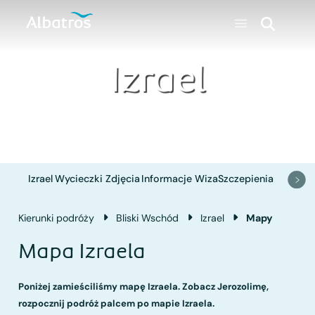
Izrael
Izrael
Wycieczki
Zdjęcia
Informacje
Wiza
Szczepienia
Kierunki podróży
Bliski Wschód
Izrael
Mapy
Mapa Izraela
Poniżej zamieściliśmy mapę Izraela. Zobacz Jerozolimę,
rozpocznij podróż palcem po mapie Izraela.