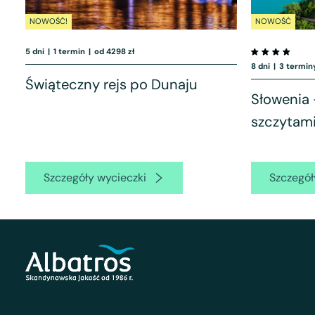
NOWOŚĆ!
NOWOŚĆ
5 dni
|
1 termin
|
od 4298 zł
8 dni
|
3 termin
Świąteczny rejs po Dunaju
Słowenia 
szczytami
Szczegóły wycieczki
Szczegół