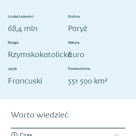
Liczba ludności
Stolica
68,4 mln
Paryż
Religia
Waluta
Rzymskokatolicka
Euro
Język
Powierzchnia
Francuski
551 500 km²
Warto wiedzieć
Czas