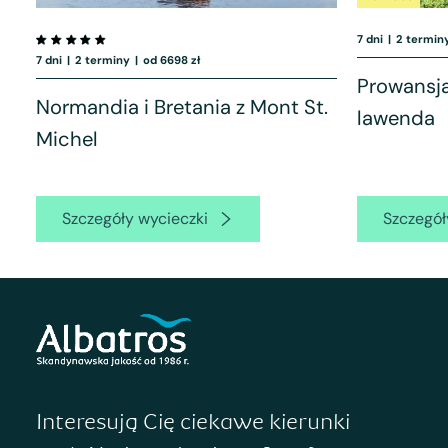
7 dni
|
2 termin
7 dni
|
2 terminy
|
od 6698 zł
Prowansja 
Normandia i Bretania z Mont St.
lawenda
Michel
Szczegóły wycieczki
Szczegół
Interesują Cię ciekawe kierunki