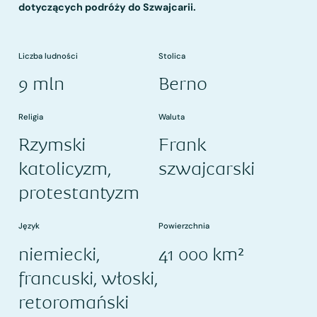
dotyczących podróży do Szwajcarii.
Liczba ludności
Stolica
9 mln
Berno
Religia
Waluta
Rzymski
Frank
katolicyzm,
szwajcarski
protestantyzm
Język
Powierzchnia
niemiecki,
41 000 km²
francuski, włoski,
retoromański