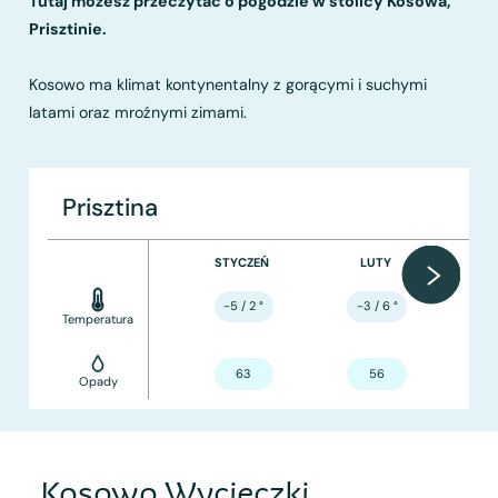
Tutaj możesz przeczytać o pogodzie w stolicy Kosowa,
Prisztinie.
Kosowo ma klimat kontynentalny z gorącymi i suchymi
latami oraz mroźnymi zimami.
Prisztina
STYCZEŃ
LUTY
-5 / 2
°
-3 / 6
°
Temperatura
63
56
Opady
Kosowo Wycieczki