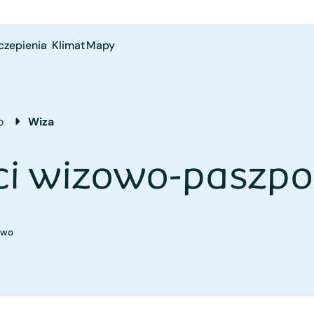
czepienia
Klimat
Mapy
o
Wiza
ci wizowo-paszp
owo