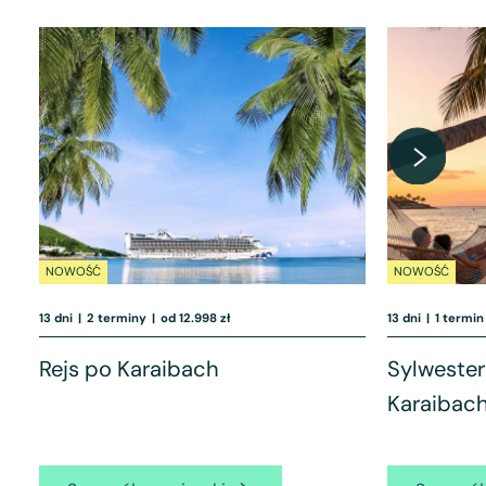
NOWOŚĆ
NOWOŚĆ
13 dni
|
2 terminy
|
od 12.998 zł
13 dni
|
1 termin
Rejs po Karaibach
Sylwester 
Karaibac