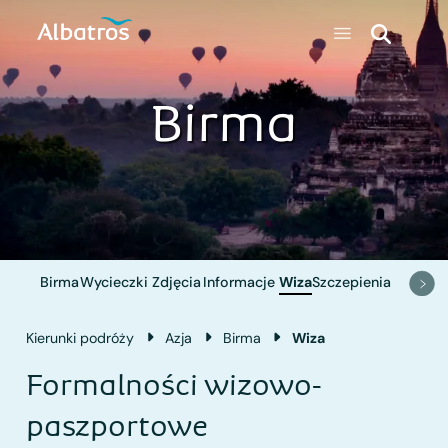
Birma
Birma
Wycieczki
Zdjęcia
Informacje
Wiza
Szczepienia
Kierunki podróży
Azja
Birma
Wiza
Formalności wizowo-
paszportowe