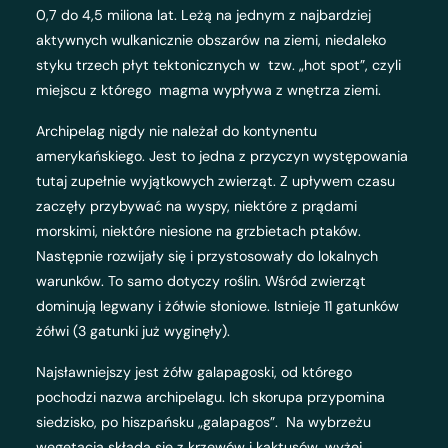
0,7 do 4,5 miliona lat. Leżą na jednym z najbardziej
aktywnych wulkanicznie obszarów na ziemi, niedaleko
styku trzech płyt tektonicznych w tzw. „hot spot”, czyli
miejscu z którego magma wypływa z wnętrza ziemi.
Archipelag nigdy nie należał do kontynentu
amerykańskiego. Jest to jedna z przyczyn występowania
tutaj zupełnie wyjątkowych zwierząt. Z upływem czasu
zaczęły przybywać na wyspy, niektóre z prądami
morskimi, niektóre niesione na grzbietach ptaków.
Następnie rozwijały się i przystosowały do lokalnych
warunków. To samo dotyczy roślin. Wśród zwierząt
dominują legwany i żółwie słoniowe. Istnieje 11 gatunków
żółwi (3 gatunki już wyginęły).
Najsławniejszy jest żółw galapagoski, od którego
pochodzi nazwa archipelagu. Ich skorupa przypomina
siedzisko, po hiszpańsku „galapagos”. Na wybrzeżu
wegetacja składa się z krzewów i kaktusów, wyżej