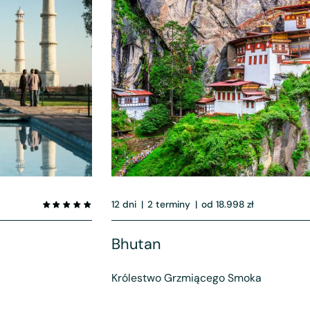
12 dni
|
2 terminy
|
od 18.998 zł
Bhutan
Królestwo Grzmiącego Smoka