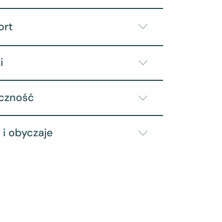
ort
i
yczność
 i obyczaje