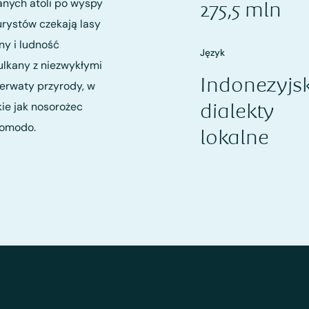
anych atoli po wyspy
275,5 mln
urystów czekają lasy
ny i ludność
Język
ulkany z niezwykłymi
Indonezyjski
ezerwaty przyrody, w
kie jak nosorożec
dialekty
 Komodo.
lokalne