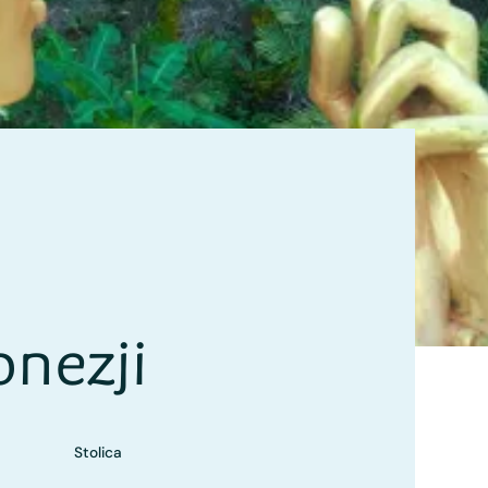
onezji
Stolica