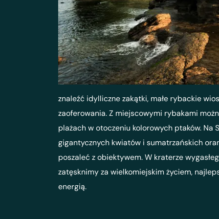
znaleźć idylliczne zakątki, małe rybackie wio
zaoferowania. Z miejscowymi rybakami można
plażach w otoczeniu kolorowych ptaków. Na 
gigantycznych kwiatów i sumatrzańskich oran
poszaleć z obiektywem. W kraterze wygasłego
zatęsknimy za wielkomiejskim życiem, najlep
energią.