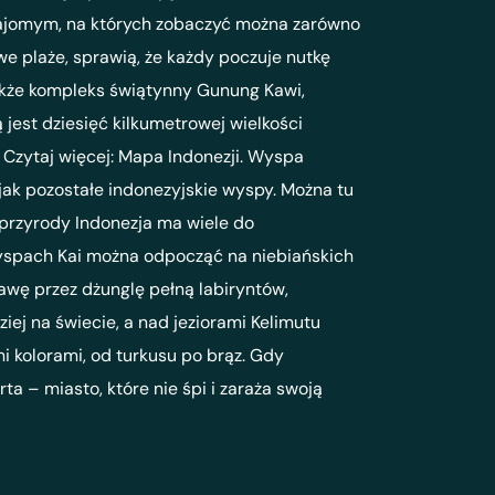
najomym, na których zobaczyć można zarówno
owe plaże, sprawią, że każdy poczuje nutkę
 także kompleks świątynny Gunung Kawi,
jest dziesięć kilkumetrowej wielkości
 Czytaj więcej: Mapa Indonezji. Wyspa
jak pozostałe indonezyjskie wyspy. Można tu
m przyrody Indonezja ma wiele do
wyspach Kai można odpocząć na niebiańskich
wę przez dżunglę pełną labiryntów,
ej na świecie, a nad jeziorami Kelimutu
i kolorami, od turkusu po brąz. Gdy
 – miasto, które nie śpi i zaraża swoją