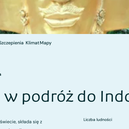
Szczepienia
Klimat
Mapy
a
 w podróż do Ind
Liczba ludności
świecie, składa się z