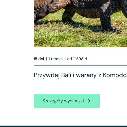
15 dni
|
1 termin
|
od 11.598 zł
Przywitaj Bali i warany z Komodo
Szczegóły wycieczki