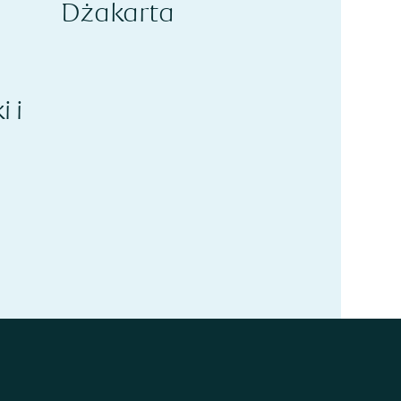
Dżakarta
 i