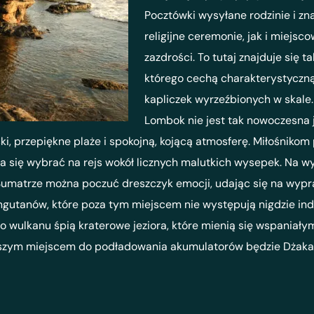
Pocztówki wysyłane rodzinie i z
religijne ceremonie, jak i miejsc
zazdrości. To tutaj znajduje się
którego cechą charakterystyczną 
kapliczek wyrzeźbionych w skale.
Lombok nie jest tak nowoczesna 
ski, przepiękne plaże i spokojną, kojącą atmosferę. Miłośniko
 się wybrać na rejs wokół licznych malutkich wysepek. Na 
Sumatrze można poczuć dreszczyk emocji, udając się na wypra
gutanów, które poza tym miejscem nie występują nigdzie indzi
 wulkanu śpią kraterowe jeziora, które mienią się wspaniałym
szym miejscem do podładowania akumulatorów będzie Dżakarta