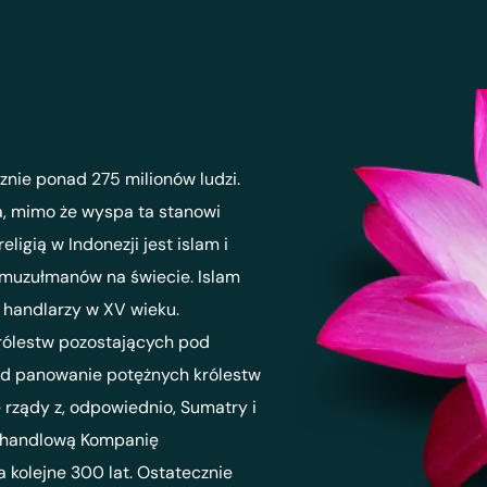
znie ponad 275 milionów ludzi.
, mimo że wyspa ta stanowi
ligią w Indonezji jest islam i
 muzułmanów na świecie. Islam
 handlarzy w XV wieku.
królestw pozostających pod
od panowanie potężnych królestw
 rządy z, odpowiednio, Sumatry i
ą handlową Kompanię
a kolejne 300 lat. Ostatecznie