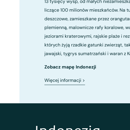
13 tysięcy wysp, od małych niezamieszk
liczące 100 milionów mieszkańców. Na t
deszczowe, zamieszkane przez oranguta
plemienną, malownicze rafy koralowe, w
jeziorami kraterowymi, rajskie plaże i r
których żyją rzadkie gatunki zwierząt, ta
jawajski, tygrys sumatrzański i waran z
Zobacz mapę Indonezji
Więcej informacji
>