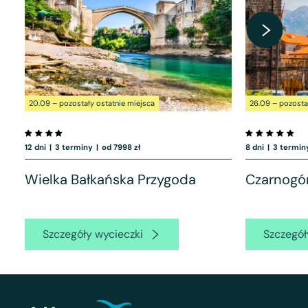
20.09 – pozostały ostatnie miejsca
26.09 – pozosta
12 dni
|
3 terminy
|
od 7998 zł
8 dni
|
3 termin
Wielka Bałkańska Przygoda
Czarnogó
Szczegóły wycieczki
Szczegół