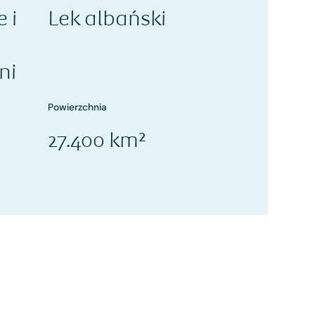
 i
Lek albański
ni
Powierzchnia
27.400 km²