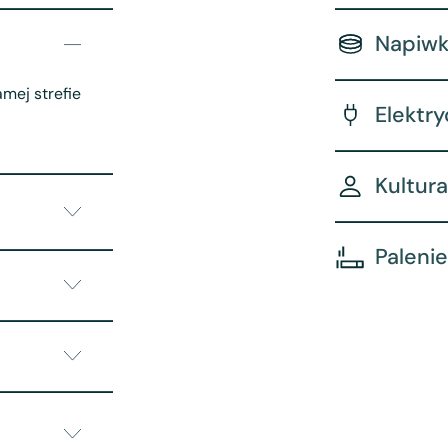
Napiwk
amej strefie
Elektr
Kultura
Palenie