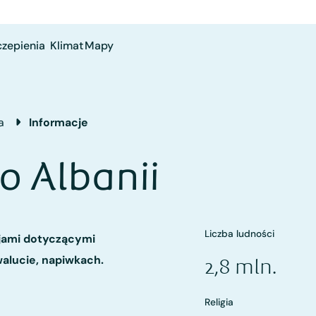
czepienia
Klimat
Mapy
a
Informacje
o Albanii
Liczba ludności
cjami dotyczącymi
walucie, napiwkach.
2,8 mln.
Religia