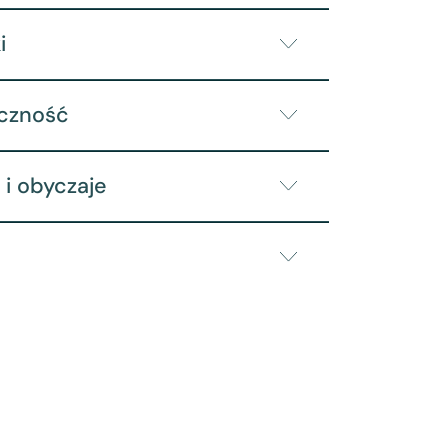
i
yczność
 i obyczaje