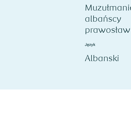
Muzułmanie
albańscy
prawosław
Język
Albanski