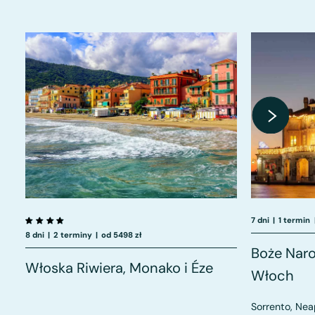
7 dni
|
1 termin
8 dni
|
2 terminy
|
od 5498 zł
Boże Naro
Włoska Riwiera, Monako i Éze
Włoch
Sorrento, Nea