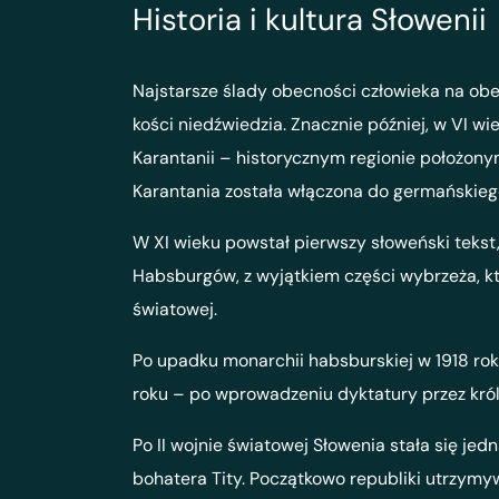
Historia i kultura Słowenii
Najstarsze ślady obecności człowieka na obe
kości niedźwiedzia. Znacznie później, w VI wi
Karantanii – historycznym regionie położonym
Karantania została włączona do germańskiego 
W XI wieku powstał pierwszy słoweński tekst
Habsburgów, z wyjątkiem części wybrzeża, kt
światowej.
Po upadku monarchii habsburskiej w 1918 rok
roku – po wprowadzeniu dyktatury przez król
Po II wojnie światowej Słowenia stała się je
bohatera Tity. Początkowo republiki utrzymyw