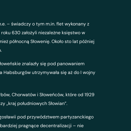
e. – świadczy o tym m.in. flet wykonany z
o roku 630 założyli niezależne księstwo w
ież północną Słowenię. Około sto lat później
.
 słoweńskie znalazły się pod panowaniem
dza Habsburgów utrzymywała się aż do I wojny
erbów, Chorwatów i Słoweńców, które od 1929
zy „kraj południowych Słowian”.
 Jugosławii pod przywództwem partyzanckiego
jbardziej pragnące decentralizacji – nie