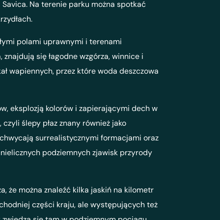
 Savica. Na terenie parku można spotkać
krzydłach.
głymi polami uprawnymi i terenami
 znajdują się łagodne wzgórza, winnice i
kał wapiennych, przez które woda deszczowa
w, eksplozją kolorów i zapierającymi dech w
), czyli ślepy płaz znany również jako
 zachwycają surrealistycznymi formacjami oraz
z nielicznych podziemnych zjawisk przyrody
, że można znaleźć kilka jaskiń na kilometr
odniej części kraju, ale występujących też
asy zwiedza się tam w podziemnym pociągu.