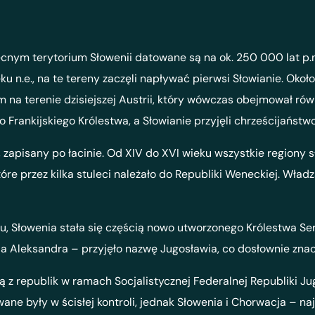
cnym terytorium Słowenii datowane są na ok. 250 000 lat p.n.
eku n.e., na te tereny zaczęli napływać pierwsi Słowianie. Okoł
 na terenie dzisiejszej Austrii, który wówczas obejmował równ
Frankijskiego Królestwa, a Słowianie przyjęli chrześcijaństwo
, zapisany po łacinie. Od XIV do XVI wieku wszystkie regiony
óre przez kilka stuleci należało do Republiki Weneckiej. Wła
u, Słowenia stała się częścią nowo utworzonego Królestwa S
a Aleksandra – przyjęło nazwę Jugosławia, co dosłownie znac
dną z republik w ramach Socjalistycznej Federalnej Republiki
ane były w ścisłej kontroli, jednak Słowenia i Chorwacja – na