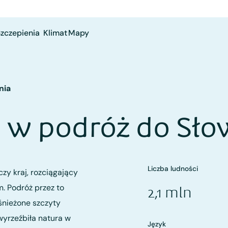
zczepienia
Klimat
Mapy
nia
ę w podróż do Sło
Liczba ludności
zy kraj, rozciągający
. Podróż przez to
2,1 mln
nieżone szczyty
wyrzeźbiła natura w
Język