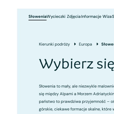
Słowenia
Wycieczki
Zdjęcia
Informacje
Wiza
S
Kierunki podróży
Europa
Słowe
Wybierz si
Słowenia to mały, ale niezwykle malownic
się między Alpami a Morzem Adriatyckim
państwo to prawdziwa przyjemność – oś
górskie, ciekawe formacje skalne, które 