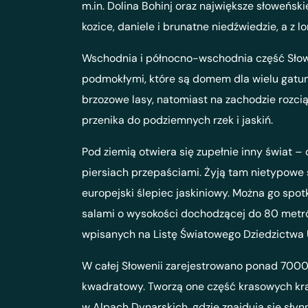
m.in. Dolina Bohinj oraz największe słoweńs
kozice, daniele i brunatne niedźwiedzie, a z 
Wschodnia i północno-wschodnia część Słowen
podmokłymi, które są domem dla wielu gatunkó
brzozowe lasy, natomiast na zachodzie rozc
przenika do podziemnych rzek i jaskiń.
Pod ziemią otwiera się zupełnie inny świat –
piersiach przepaściami. Żyją tam nietypowe s
europejski ślepiec jaskiniowy. Można go spot
salami o wysokości dochodzącej do 80 metrów
wpisanych na Listę Światowego Dziedzictwa
W całej Słowenii zarejestrowano ponad 7000 j
kwadratowy. Tworzą one część krasowych kra
w Alpach Dynarskich, gdzie znajdują się sły