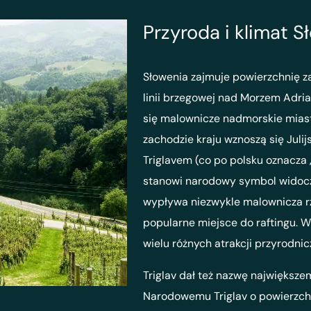
Przyroda i klimat S
Słowenia zajmuje powierzchnię z
linii brzegowej nad Morzem Adriat
się malownicze nadmorskie miaste
zachodzie kraju wznoszą się Juli
Triglavem (co po polsku oznacza 
stanowi narodowy symbol widoczn
wypływa niezwykle malownicza rz
popularne miejsce do raftingu.
wielu różnych atrakcji przyrodnic
Triglav dał też nazwę największ
Narodowemu Triglav o powierzchn