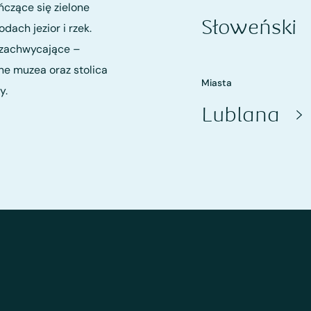
ńczące się zielone
Słoweński
dach jezior i rzek.
e zachwycające –
ne muzea oraz stolica
Miasta
y.
Lublana