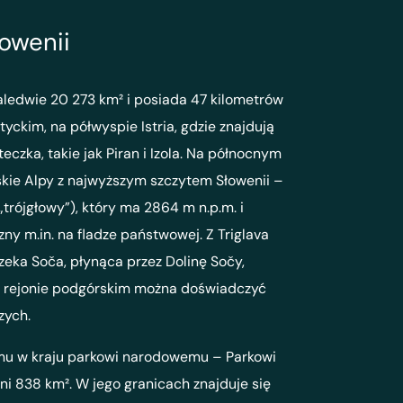
łowenii
aledwie 20 273 km² i posiada 47 kilometrów
yckim, na półwyspie Istria, gdzie znajdują
czka, takie jak Piran i Izola. Na północnym
jskie Alpy z najwyższym szczytem Słowenii –
„trójgłowy”), który ma 2864 m n.p.m. i
y m.in. na fladze państwowej. Z Triglava
eka Soča, płynąca przez Dolinę Sočy,
 W rejonie podgórskim można doświadczyć
zych.
emu w kraju parkowi narodowemu – Parkowi
i 838 km². W jego granicach znajduje się