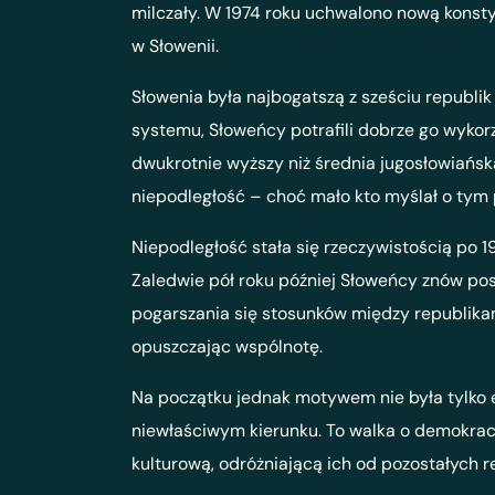
milczały. W 1974 roku uchwalono nową konsty
w Słowenii.
Słowenia była najbogatszą z sześciu republ
systemu, Słoweńcy potrafili dobrze go wykor
dwukrotnie wyższy niż średnia jugosłowiańsk
niepodległość – choć mało kto myślał o tym p
Niepodległość stała się rzeczywistością po 1
Zaledwie pół roku później Słoweńcy znów posz
pogarszania się stosunków między republikami
opuszczając wspólnotę.
Na początku jednak motywem nie była tylko e
niewłaściwym kierunku. To walka o demokra
kulturową, odróżniającą ich od pozostałych r