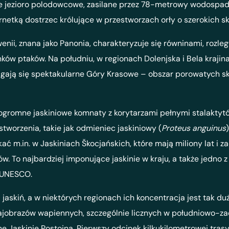
kie jezioro polodowcowe, zasilane przez 78-metrowy wodospad
lornetką dostrzec królujące w przestworzach orły o szerokich s
ii, znana jako Panonia, charakteryzuje się równinami, rozle
w ptaków. Na południu, w regionach Dolenjska i Bela krajina,
iągają się spektakularne Góry Krasowe – obszar porowatych s
 ogromne jaskiniowe komnaty z korytarzami pełnymi stalaktytó
tworzenia, takie jak odmieniec jaskiniowy (
Proteus anguinus
kać m.in. w Jaskiniach Škocjańskich, które mają miliony lat i
. To najbardziej imponujące jaskinie w kraju, a także jedno 
 UNESCO.
askiń, a w niektórych regionach ich koncentracja jest tak duża
jobrazów wapiennych, szczególnie licznych w południowo-zach
nne Jaskinie Postojna. Pierwszy odcinek kilkukilometrowej tr