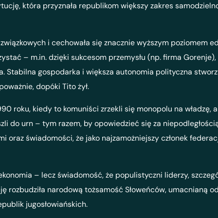
tucję, która przyznała republikom większy zakres samodzieln
ik związkowych i cechowała się znacznie wyższym poziomem ed
zystać – m.in. dzięki sukcesom przemysłu (np. firma Gorenje)
a. Stabilna gospodarka i większa autonomia polityczna stwor
oważnie, dopóki Tito żył.
990 roku, kiedy to komuniści zrzekli się monopolu na władzę, 
li do urn – tym razem, by opowiedzieć się za niepodległością
 oraz świadomości, że jako najzamożniejszy członek federacji 
konomia – lecz świadomość, że populistyczni liderzy, szczegó
cję rozbudziła narodową tożsamość Słoweńców, umacnianą od
epublik jugosłowiańskich.