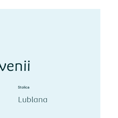
wenii
Stolica
Lublana