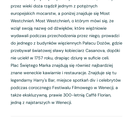
przez wieki doża rządził jednym z potężnych
europejskich mocarstw, a poniżej znajduje się Most
Westchnień. Most Westchnień, o którym mówi się, że
wziął swoją nazwę od dźwięków, które więźniowie
wydawali podczas przechodzenia przez niego, prowadzi
do jednego z budynków więziennych Pałacu Dożów, gdzie
przebywał światowej sławy kobieciarz Casanova, dopóki
nie uciekł w 1757 roku, drapiąc dziurę w suficie celi.
Plac Świętego Marka znajdują się również najbardziej
znane weneckie kawiarnie i restauracje. Znajduje się tu
legendarny Harry's Bar, miejsce spotkań div i celebrytów
podczas corocznego Festiwalu Filmowego w Wenecji, a
także ekskluzywną, prawie 300-letnią Caffè Florian,
jedną z najstarszych w Wenecji.