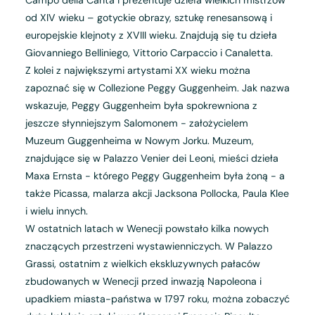
od XIV wieku – gotyckie obrazy, sztukę renesansową i
europejskie klejnoty z XVIII wieku. Znajdują się tu dzieła
Giovanniego Belliniego, Vittorio Carpaccio i Canaletta.
Z kolei z największymi artystami XX wieku można
zapoznać się w Collezione Peggy Guggenheim. Jak nazwa
wskazuje, Peggy Guggenheim była spokrewniona z
jeszcze słynniejszym Salomonem - założycielem
Muzeum Guggenheima w Nowym Jorku. Muzeum,
znajdujące się w Palazzo Venier dei Leoni, mieści dzieła
Maxa Ernsta - którego Peggy Guggenheim była żoną - a
także Picassa, malarza akcji Jacksona Pollocka, Paula Klee
i wielu innych.
W ostatnich latach w Wenecji powstało kilka nowych
znaczących przestrzeni wystawienniczych. W Palazzo
Grassi, ostatnim z wielkich ekskluzywnych pałaców
zbudowanych w Wenecji przed inwazją Napoleona i
upadkiem miasta-państwa w 1797 roku, można zobaczyć