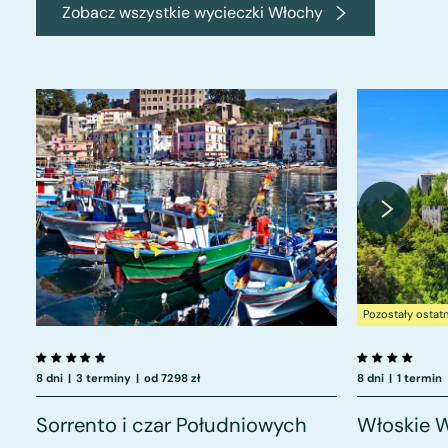
Zobacz wszystkie wycieczki Włochy
Pozostały ostat
8 dni
|
3 terminy
|
od 7298 zł
8 dni
|
1 termin
Sorrento i czar Południowych
Włoskie 