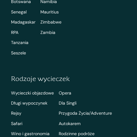
Botswana
Namibia
Senegal
Mauritius
Madagaskar
Zimbabwe
RPA
Zambia
Tanzania
Seszele
Rodzaje wycieczek
Wycieczki objazdowe
Opera
Długi wypoczynek
Dla Singli
Rejsy
Przygoda Życia/Adventure
Safari
Autokarem
Wino i gastronomia
Rodzinne podróże