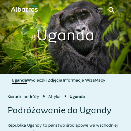
Uganda
Uganda
Wycieczki
Zdjęcia
Informacje
Wiza
Mapy
Kierunki podróży
Afryka
Uganda
Podróżowanie do Ugandy
Republika Ugandy to państwo śródlądowe we wschodniej