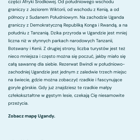
części Afryki Środkowej. Od południowego wschodu
graniczy z Jeziorem Wiktorii, od wschodu z Kenią, a od
północy z Sudanem Południowym. Na zachodzie Uganda
graniczy z Demokratyczną Republiką Konga i Rwandą, a na
południu z Tanzanią. Dzika przyroda w Ugandzie jest mniej
liczna niż w słynnych parkach narodowych Tanzanii,
Botswany i Kenii. Z drugiej strony, liczba turystów jest też
nieco mniejsza i często można się poczuć, jakby miało się
całą sawannę dla siebie. Rezerwat Bwindi w południowo-
zachodniej Ugandzie jest jednym z zaledwie trzech miejsc
na świecie, gdzie można zobaczyć rzadkie i fascynujące
goryle górskie. Gdy już znajdziesz te rzadkie małpy
człekokształtne w gęstym lesie, czekają Cię niesamowite
przeżycia.
Zobacz mapę Ugandy.