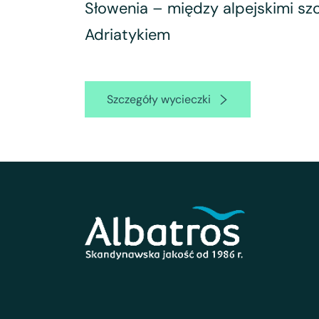
Słowenia – między alpejskimi sz
Adriatykiem
Szczegóły wycieczki