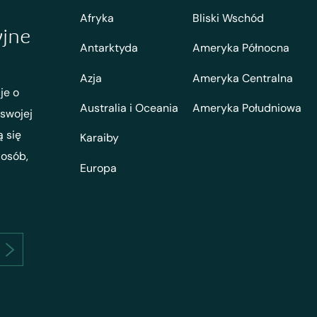
Afryka
Bliski Wschód
yjne
Antarktyda
Ameryka Północna
Azja
Ameryka Centralna
je o
Australia i Oceania
Ameryka Południowa
 swojej
ą się
Karaiby
 osób,
Europa