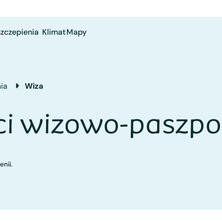
zczepienia
Klimat
Mapy
ia
Wiza
ci wizowo-paszp
nii.