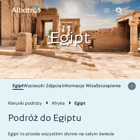
Egipt
Egipt
Wycieczki
Zdjęcia
Informacje
Wiza
Szczepienia
Kierunki podróży
Afryka
Egipt
Podróż do Egiptu
Egipt to przede wszystkim słynne na całym świecie