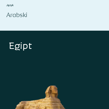
Język
Arabski
Egipt