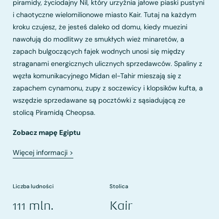
piramidy, życiodajny Nil, który urzyźnia jałowe piaski pustyni
i chaotyczne wielomilionowe miasto Kair. Tutaj na każdym
kroku czujesz, że jesteś daleko od domu, kiedy muezini
nawołują do modlitwy ze smukłych wież minaretów, a
zapach bulgoczących fajek wodnych unosi się między
straganami energicznych ulicznych sprzedawców. Spaliny z
węzła komunikacyjnego Midan el-Tahir mieszają się z
zapachem cynamonu, zupy z soczewicy i klopsików kufta, a
wszędzie sprzedawane są pocztówki z sąsiadującą ze
stolicą Piramidą Cheopsa.
Zobacz mapę Egiptu
Więcej informacji
>
Liczba ludności
Stolica
111 mln.
Kair