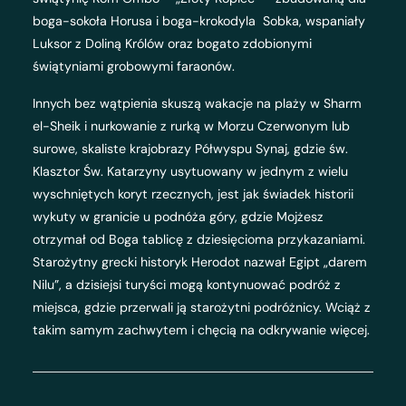
boga-sokoła Horusa i boga-krokodyla Sobka, wspaniały
Luksor z Doliną Królów oraz bogato zdobionymi
świątyniami grobowymi faraonów.
Innych bez wątpienia skuszą wakacje na plaży w Sharm
el-Sheik i nurkowanie z rurką w Morzu Czerwonym lub
surowe, skaliste krajobrazy Półwyspu Synaj, gdzie św.
Klasztor Św. Katarzyny usytuowany w jednym z wielu
wyschniętych koryt rzecznych, jest jak świadek historii
wykuty w granicie u podnóża góry, gdzie Mojżesz
otrzymał od Boga tablicę z dziesięcioma przykazaniami.
Starożytny grecki historyk Herodot nazwał Egipt „darem
Nilu”, a dzisiejsi turyści mogą kontynuować podróż z
miejsca, gdzie przerwali ją starożytni podróżnicy. Wciąż z
takim samym zachwytem i chęcią na odkrywanie więcej.