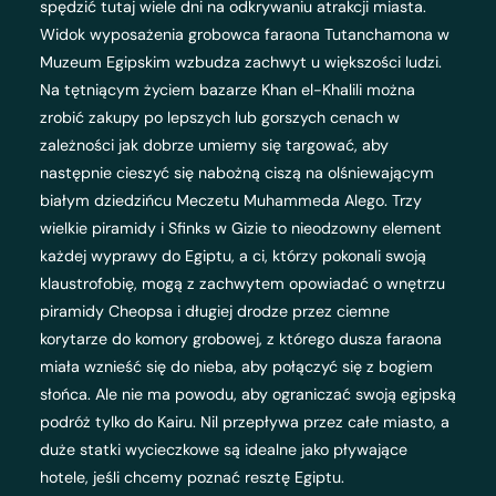
spędzić tutaj wiele dni na odkrywaniu atrakcji miasta.
Widok wyposażenia grobowca faraona Tutanchamona w
Muzeum Egipskim wzbudza zachwyt u większości ludzi.
Na tętniącym życiem bazarze Khan el-Khalili można
zrobić zakupy po lepszych lub gorszych cenach w
zależności jak dobrze umiemy się targować, aby
następnie cieszyć się nabożną ciszą na olśniewającym
białym dziedzińcu Meczetu Muhammeda Alego. Trzy
wielkie piramidy i Sfinks w Gizie to nieodzowny element
każdej wyprawy do Egiptu, a ci, którzy pokonali swoją
klaustrofobię, mogą z zachwytem opowiadać o wnętrzu
piramidy Cheopsa i długiej drodze przez ciemne
korytarze do komory grobowej, z którego dusza faraona
miała wznieść się do nieba, aby połączyć się z bogiem
słońca. Ale nie ma powodu, aby ograniczać swoją egipską
podróż tylko do Kairu. Nil przepływa przez całe miasto, a
duże statki wycieczkowe są idealne jako pływające
hotele, jeśli chcemy poznać resztę Egiptu.