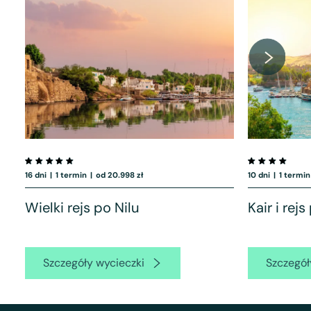
16 dni
|
1 termin
|
od 20.998 zł
10 dni
|
1 termin
Wielki rejs po Nilu
Kair i rejs
Szczegóły wycieczki
Szczegół