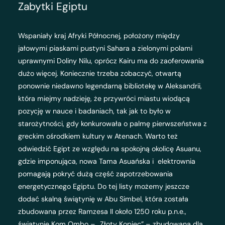
Zabytki Egiptu
Wspaniały kraj Afryki Północnej, położony między
jałowymi piaskami pustyni Sahara a zielonymi polami
uprawnymi Doliny Nilu, oprócz Kairu ma do zaoferowania
dużo więcej. Koniecznie trzeba zobaczyć, otwartą
ponownie niedawno legendarną bibliotekę w Aleksandrii,
która miejmy nadzieję, że przywróci miastu wiodącą
pozycję w nauce i badaniach, tak jak to było w
starożytności, gdy konkurowała o palmę pierwszeństwa z
greckim ośrodkiem kultury w Atenach. Warto też
odwiedzić Egipt ze względu na spokojną okolicę Asuanu,
gdzie imponująca, nowa Tama Asuańska i elektrownia
pomagają pokryć dużą część zapotrzebowania
energetycznego Egiptu. Do tej listy możemy jeszcze
dodać skalną świątynię w Abu Simbel, która została
zbudowana przez Ramzesa II około 1250 roku p.n.e.,
świątynię Kom Ombo – „Złoty Kopiec” – zbudowaną dla