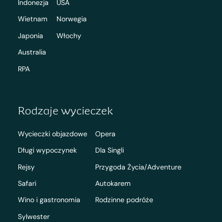
Indonezja
USA
Wietnam
Norwegia
Japonia
Włochy
Australia
RPA
Rodzaje wycieczek
Wycieczki objazdowe
Opera
Długi wypoczynek
Dla Singli
Rejsy
Przygoda Życia/Adventure
Safari
Autokarem
Wino i gastronomia
Rodzinne podróże
Sylwester