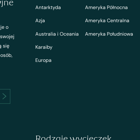
yjne
Antarktyda
Ameryka Północna
Azja
Ameryka Centralna
je o
Australia i Oceania
Ameryka Południowa
 swojej
ą się
Karaiby
 osób,
Europa
Rodzaje wycieczek