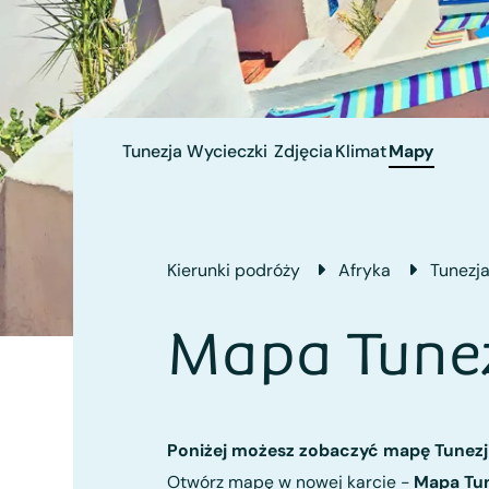
Tunezja
Wycieczki
Zdjęcia
Klimat
Mapy
Kierunki podróży
Afryka
Tunezj
Mapa Tunez
Poniżej możesz zobaczyć mapę Tunezji
Otwórz mapę w nowej karcie -
Mapa Tun