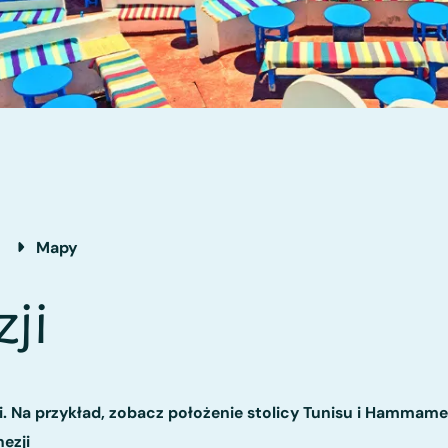
a
Mapy
ji
. Na przykład, zobacz położenie stolicy Tunisu i Hammame
ezji